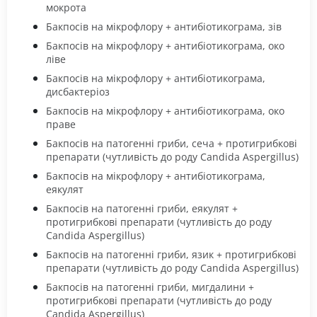
мокрота
Бакпосів на мікрофлору + антибіотикограма, зів
Бакпосів на мікрофлору + антибіотикограма, око
ліве
Бакпосів на мікрофлору + антибіотикограма,
дисбактеріоз
Бакпосів на мікрофлору + антибіотикограма, око
праве
Бакпосів на патогенні гриби, сеча + протигрибкові
препарати (чутливість до роду Candida Aspergillus)
Бакпосів на мікрофлору + антибіотикограма,
еякулят
Бакпосів на патогенні гриби, еякулят +
протигрибкові препарати (чутливість до роду
Candida Aspergillus)
Бакпосів на патогенні гриби, язик + протигрибкові
препарати (чутливість до роду Candida Aspergillus)
Бакпосів на патогенні гриби, мигдалини +
протигрибкові препарати (чутливість до роду
Candida Aspergillus)