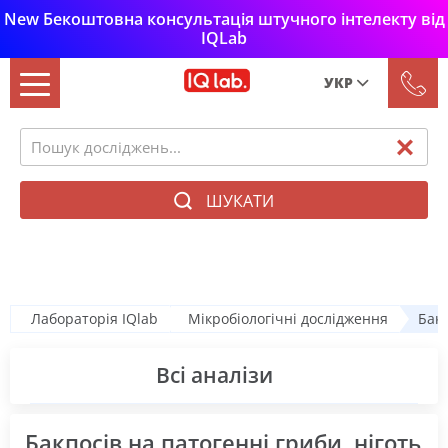
New Бекоштовна консультація штучного інтелекту від
IQLab
УКР
Рус
Укр
ШУКАТИ
Мікробіологічні дослідження
Лабораторія IQlab
Мікробіологічні дослідження
Бакп
Всі аналізи
Бакпосів на патогенні гриби, ніготь