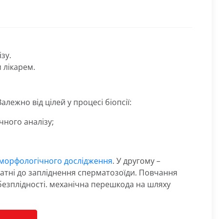
зу.
 лікарем.
лежно від цілей у процесі біопсії:
чного аналізу;
морфологічного дослідження
. У другому –
здатні до запліднення сперматозоїди. Повчання
безплідності. механічна перешкода на шляху