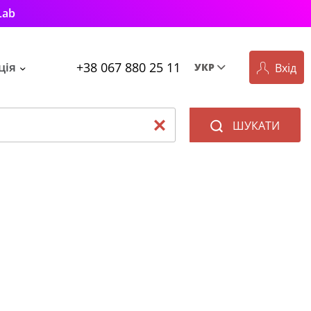
Lab
+38 067 880 25 11
ція
Вхід
УКР
Рус
Укр
ШУКАТИ