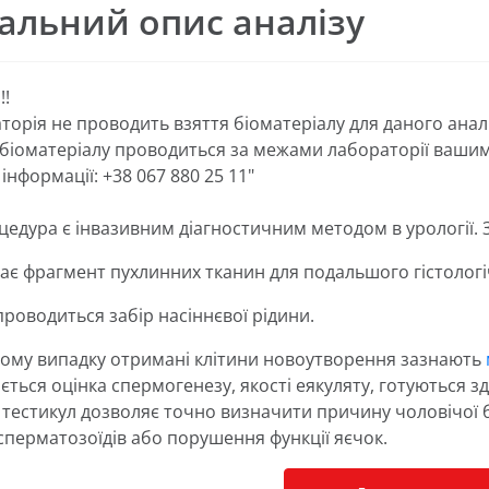
альний опис аналізу
!!
торія не проводить взяття біоматеріалу для даного аналі
 біоматеріалу проводиться за межами лабораторії вашим
інформації: +38 067 880 25 11"
едура є інвазивним діагностичним методом в урології. За
кає фрагмент пухлинних тканин для подальшого гістологі
проводиться забір насіннєвої рідини.
ому випадку отримані клітини новоутворення зазнають
ається оцінка спермогенезу, якості еякуляту, готуються 
 тестикул дозволяє точно визначити причину чоловічої 
 сперматозоїдів або порушення функції яєчок.