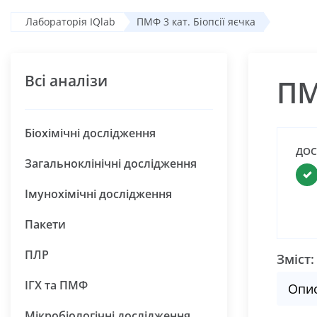
Лабораторія IQlab
ПМФ 3 кат. Біопсії яєчка
Всі аналізи
ПМ
Біохімічні дослідження
ДОС
Загальноклінічні дослідження
Імунохімічні дослідження
Пакети
ПЛР
Зміст:
ІГХ та ПМФ
Опи
Мікробіологічні дослідження