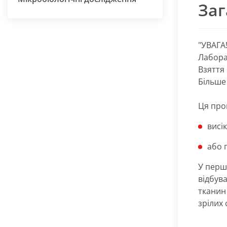
Заг
"УВАГА!
Лабора
Взяття
Більше 
Ця проц
висі
або 
У перш
відбув
тканин
зрілих