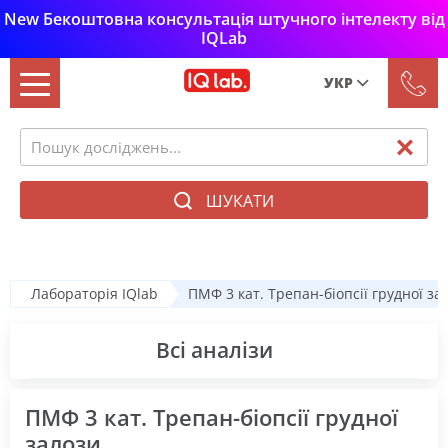
New Бекоштовна консультація штучного інтелекту від
IQLab
УКР
Рус
Укр
ШУКАТИ
Лабораторія IQlab
ПМФ 3 кат. Трепан-біопсії грудної за
Всі аналізи
ПМФ 3 кат. Трепан-біопсії грудної
залози