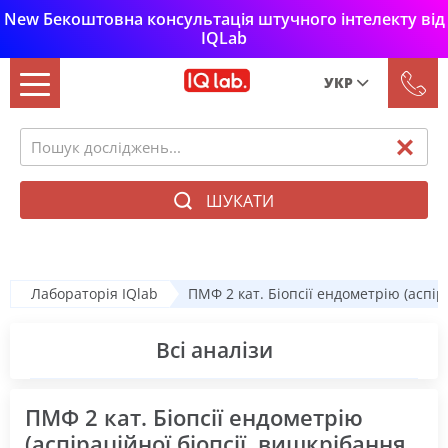
New Бекоштовна консультація штучного інтелекту від
IQLab
УКР
Рус
Укр
ШУКАТИ
Лабораторія IQlab
ПМФ 2 кат. Біопсії ендометрію (аспіра
Всі аналізи
ПМФ 2 кат. Біопсії ендометрію
(аспіраційної біопсії, вишкрібання,